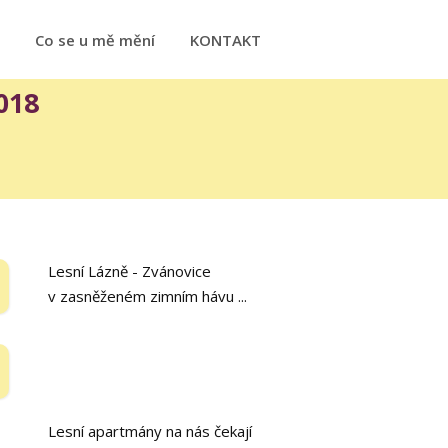
Co se u mě mění
KONTAKT
018
Lesní Lázně - Zvánovice
v zasněženém zimním hávu ...
Lesní apartmány na nás čekají