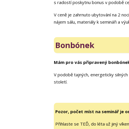
s radostí poskytnu bonus v podobě ce
V ceně je zahrnuto ubytování na 2 noc
nájem sálu, materiály k semináři a výu
Bonbónek
Mám pro vás připravený bonbóne
V podobě tajných, energeticky silných m
století.
Pozor, počet míst na seminář je o
Přihlaste se TEĎ, do léta už jiný ví