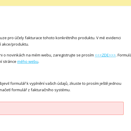
ouze pro účely fakturace tohoto konkrétního produktu. V mé evidenci
 akce/produktu.
ni o novinkách na mém webu, zaregistrujte se prosím
<<<ZDE>>>
. Formul
ní stránce
mého webu
.
evil formulář k vyplnění vašich údajů, zkuste to prosím ještě jednou
enačetl formulář z fakturačního systému.