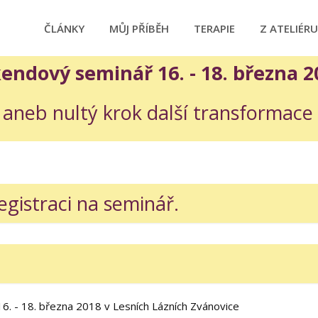
ČLÁNKY
MŮJ PŘÍBĚH
TERAPIE
Z ATELIÉRU
endový seminář 16. - 18. března 2
í aneb nultý krok další transformace
egistraci na seminář.
6. - 18. března 2018 v Lesních Lázních Zvánovice