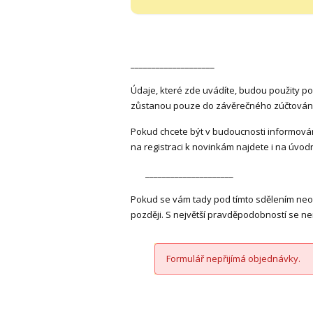
____________________
Údaje, které zde uvádíte, budou použity p
zůstanou pouze do závěrečného zúčtování
Pokud chcete být v budoucnosti informová
na registraci k novinkám najdete i na úvod
_____________________
Pokud se vám tady pod tímto sdělením neobj
později. S největší pravděpodobností se n
Formulář nepřijímá objednávky.