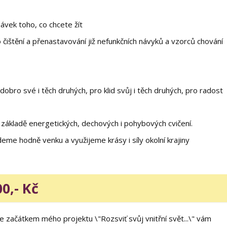
ávek toho, co chcete žít
čištění a přenastavování již nefunkčních návyků a vzorců chování
dobro své i těch druhých, pro klid svůj i těch druhých, pro radost
základě energetických, dechových i pohybových cvičení.
me hodně venku a využijeme krásy i síly okolní krajiny
0,- Kč
 začátkem mého projektu \"Rozsviť svůj vnitřní svět...\" vám