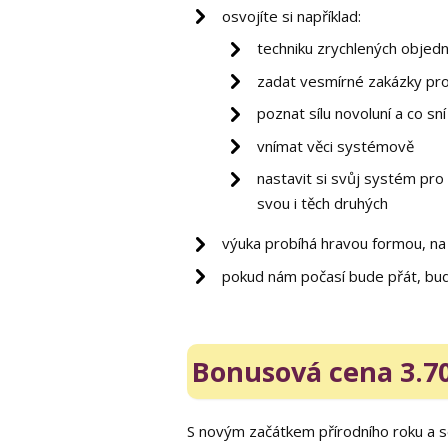
osvojíte si například:
techniku zrychlených objedn
zadat vesmírné zakázky pro 
poznat sílu novoluní a co sní
vnímat věci systémově
nastavit si svůj systém pro 
svou i těch druhých
výuka probíhá hravou formou, na 
pokud nám počasí bude přát, bude
Bonusová cena 3.70
S novým začátkem přírodního roku a se