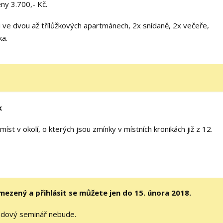
ny 3.700,- Kč.
i ve dvou až třílůžkových apartmánech, 2x snídaně, 2x večeře,
ka.
k
íst v okolí, o kterých jsou zmínky v místních kronikách již z 12.
mezený a přihlásit se můžete jen do 15. února 2018.
kendový seminář nebude.