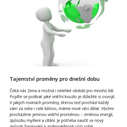
Tajemství proměny pro dnešní dobu
Čeká nás Zima a možná i nelehké období pro mnoho lidí.
Pojďte se podívat jaké vnitřní kouzlo je důležité si osvojit.
V jakých rovinách proměny, kterou teď prochází každý
sám za sebe i celé lidstvo, máme nové věci dělat. Všichni
procházíme jemnou vnitřní proměnou – změnou energií,
způsobu myšlení a cítění. Je potřeba naučit se nový
způsob fungování a zodpovědnosti vůči sobě.