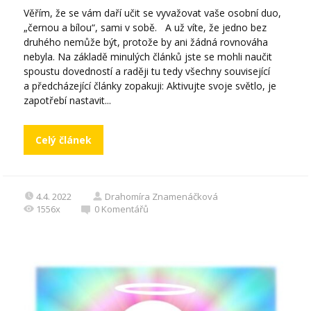
Věřím, že se vám daří učit se vyvažovat vaše osobní duo,
„černou a bílou“, sami v sobě. A už víte, že jedno bez
druhého nemůže být, protože by ani žádná rovnováha
nebyla. Na základě minulých článků jste se mohli naučit
spoustu dovedností a raději tu tedy všechny související
a předcházející články zopakuji: Aktivujte svoje světlo, je
zapotřebí nastavit...
Celý článek
4.4. 2022
Drahomíra Znamenáčková
1556x
0
Komentářů