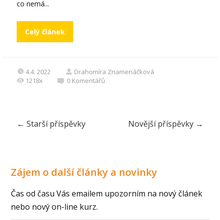
co nemá...
Celý článek
4.4. 2022
Drahomíra Znamenáčková
1218x
0
Komentářů
←
Starší příspěvky
Novější příspěvky
→
Zájem o další články a novinky
Čas od času Vás emailem upozorním na nový článek
nebo nový on-line kurz.