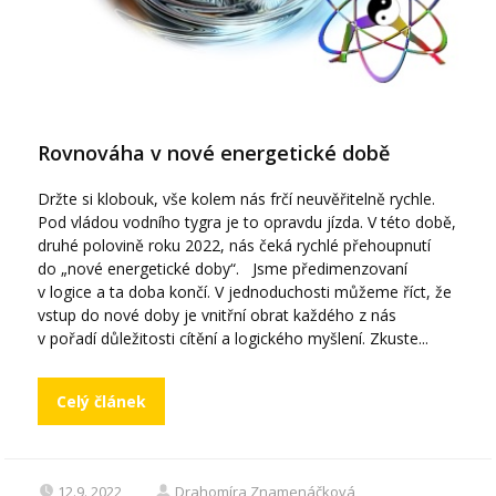
Rovnováha v nové energetické době
Držte si klobouk, vše kolem nás frčí neuvěřitelně rychle.
Pod vládou vodního tygra je to opravdu jízda. V této době,
druhé polovině roku 2022, nás čeká rychlé přehoupnutí
do „nové energetické doby“. Jsme předimenzovaní
v logice a ta doba končí. V jednoduchosti můžeme říct, že
vstup do nové doby je vnitřní obrat každého z nás
v pořadí důležitosti cítění a logického myšlení. Zkuste...
Celý článek
12.9. 2022
Drahomíra Znamenáčková