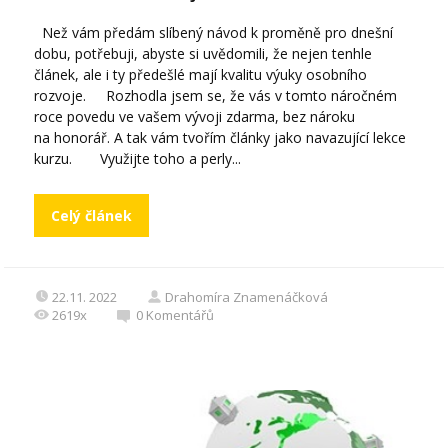
Než vám předám slíbený návod k proměně pro dnešní
dobu, potřebuji, abyste si uvědomili, že nejen tenhle
článek, ale i ty předešlé mají kvalitu výuky osobního
rozvoje. Rozhodla jsem se, že vás v tomto náročném
roce povedu ve vašem vývoji zdarma, bez nároku
na honorář. A tak vám tvořím články jako navazující lekce
kurzu. Využijte toho a perly...
Celý článek
22.11. 2022
Drahomíra Znamenáčková
2619x
0
Komentářů