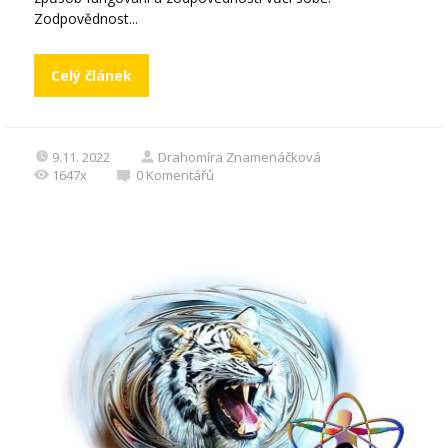
Zodpovědnost...
Celý článek
9.11. 2022
Drahomíra Znamenáčková
1647x
0
Komentářů